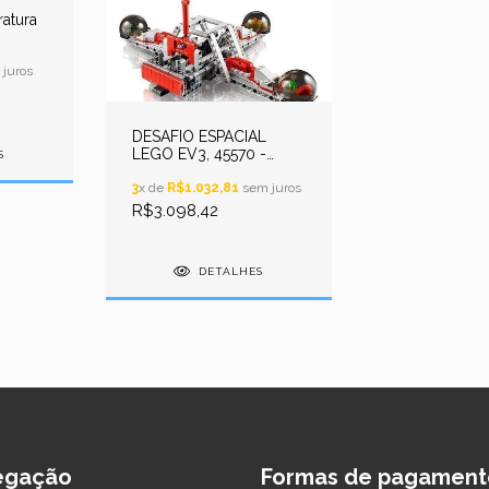
atura
sor
juros
49
DESAFIO ESPACIAL
LEGO EV3, 45570 -
S
CONJUNTO ADICIONAL
- KIT DE ROBÓTICA
3
x de
R$1.032,81
sem juros
EDUCACIONAL
R$3.098,42
PROGRAMÁVEL - STEM
DETALHES
egação
Formas de pagament