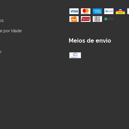
os
 por Idade
Meios de envio
o