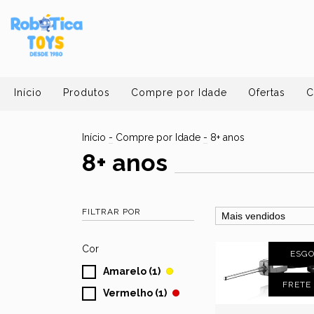
Início
Produtos
Compre por Idade
Ofertas
C
Início
-
Compre por Idade
-
8+ anos
8+ anos
FILTRAR POR
Cor
ESG
Amarelo (1)
FRETE
Vermelho (1)