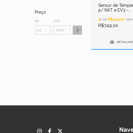
Sensor de Temper
p/ NXT e EV3 -
Preço
Elemento de Sen
Lego Mindstorms
3
x de
R$249,67
sem 
DE
ATÉ
Education Ev3, 97
R$749,00
DETALHE
Nav