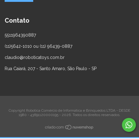
Contato
5511964390887
(11)5642-1010 ou (11) 96439-0887
claudio@roboticatoys.com.br
Rua Caiará, 207 - Santo Amaro, São Paulo - SP
Copyright Robotica Comércio de Informática e Brinquedos LTDA - DESDE
1980 - 43691120000195 - 2026. Todos os direitos reservados.