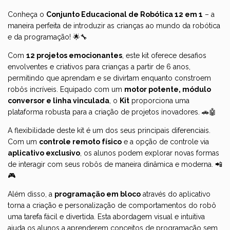
Conheça o
Conjunto Educacional de Robótica 12 em 1
– a
maneira perfeita de introduzir as crianças ao mundo da robótica
e da programação! 🌟🔧
Com
12 projetos emocionantes
, este kit oferece desafios
envolventes e criativos para crianças a partir de 6 anos,
permitindo que aprendam e se divirtam enquanto constroem
robôs incríveis. Equipado com um
motor potente, módulo
conversor e linha vinculada
, o
Kit
proporciona uma
plataforma robusta para a criação de projetos inovadores. 🚗🤖
A flexibilidade deste kit é um dos seus principais diferenciais.
Com um
controle remoto físico
e a opção de controle via
aplicativo exclusivo
, os alunos podem explorar novas formas
de interagir com seus robôs de maneira dinâmica e moderna. 📲
🎮
Além disso, a
programação em bloco
através do aplicativo
torna a criação e personalização de comportamentos do robô
uma tarefa fácil e divertida. Esta abordagem visual e intuitiva
ajuda os alunos a aprenderem conceitos de programação sem