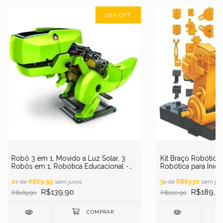
18
%
OFF
Robô 3 em 1, Movido a Luz Solar, 3
Kit Braço Robótico
Robôs em 1, Robótica Educacional -
Robótica para Inic
T3 STEM
2
x de
R$69,95
sem juros
3
x de
R$63,30
sem jur
R$139,90
R$189,9
R$169,90
R$210,90