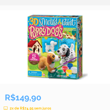
1
/
4
R$149,90
2
x de
R$74,95
sem juros