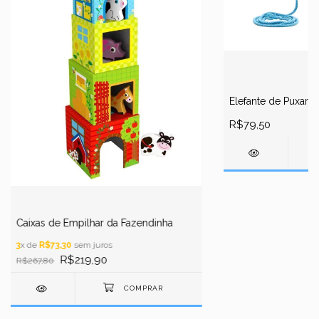
Elefante de Puxar 
R$79,50
Caixas de Empilhar da Fazendinha
3
x de
R$73,30
sem juros
R$219,90
R$267,80