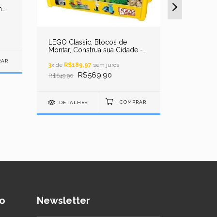
n
LEGO Classic, Blocos de
Hot Rod, 
Montar, Construa sua Cidade -
Rasti
790 peças
3
x de
R$189,97
sem juros
2
x de
R$74
R$569,90
R$149,9
R$649,90
DETALHES
DETAL
o
Newsletter