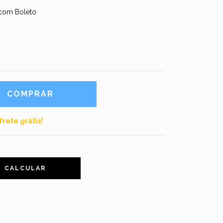
com Boleto
frete grátis!
CALCULAR