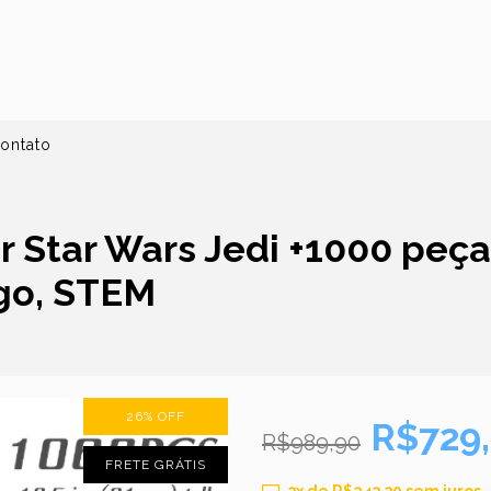
ontato
r Star Wars Jedi +1000 peça
go, STEM
26
%
OFF
R$729
R$989,90
FRETE GRÁTIS