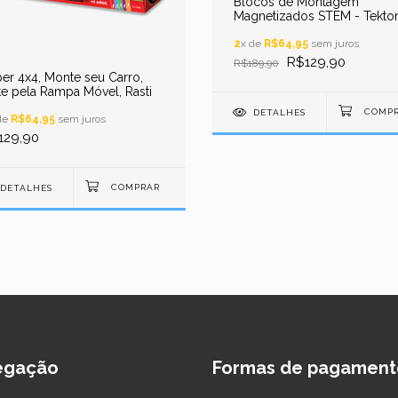
Blocos de Montagem
Magnetizados STEM - Tekto
32 pcs
2
x de
R$64,95
sem juros
R$129,90
R$189,90
er 4x4, Monte seu Carro,
te pela Rampa Móvel, Rasti
DETALHES
de
R$64,95
sem juros
129,90
DETALHES
egação
Formas de pagament