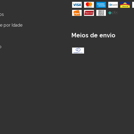
os
 por Idade
Meios de envio
o