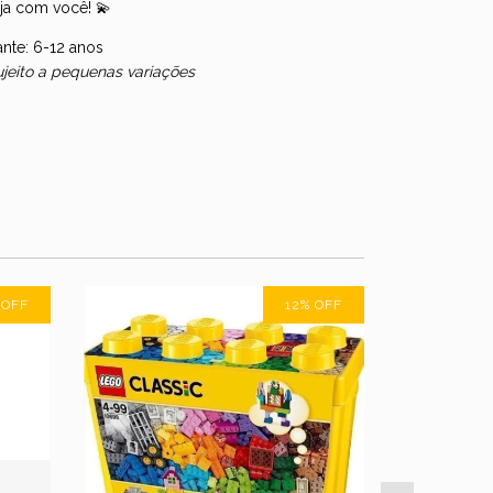
eja com você! 💫
nte: 6-12 anos
sujeito a pequenas variações
%
OFF
12
%
OFF