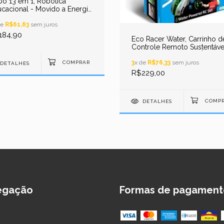
ô 13 em 1, Robótica
cacional - Movido a Energia
ar
de
R$61,63
sem juros
184,90
Eco Racer Water, Carrinho d
Controle Remoto Sustentáve
Movido a Energia da Água
3
x de
R$76,33
sem juros
DETALHES
R$229,00
DETALHES
egação
Formas de pagament