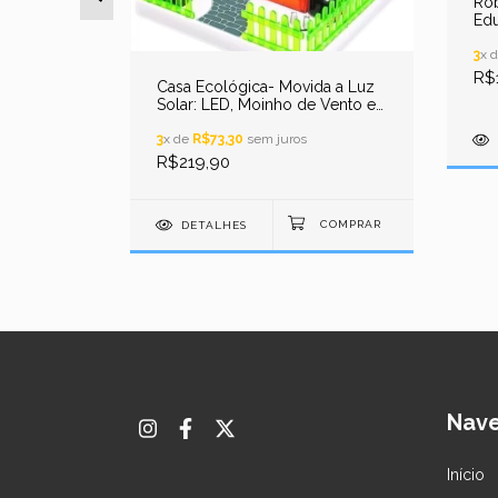
Rob
Edu
Sol
3
x 
R$
torizado,
Casa Ecológica- Movida a Luz
tes STEM
Solar: LED, Moinho de Vento e
Alarme STEM
3
x de
R$73,30
sem juros
R$219,90
DETALHES
Nav
Início