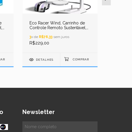
Movido à
3
x de
R$73
R$219,9
e
Eco Racer Wind, Carrinho de
l,
Controle Remoto Sustentável,
Movido a Energia Eólica
DETAL
3
x de
R$76,33
sem juros
R$229,00
DETALHES
o
Newsletter