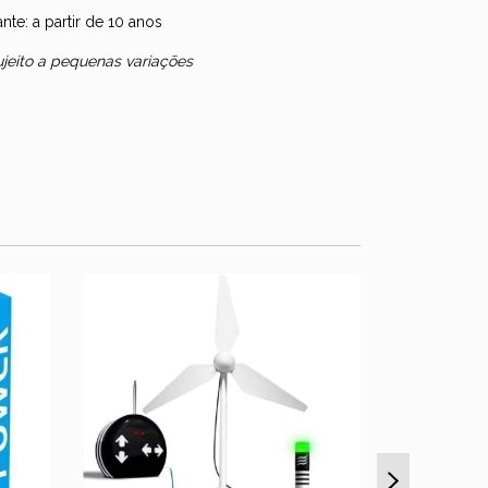
te: a partir de 10 anos
sujeito a pequenas variações
Acqua Ro