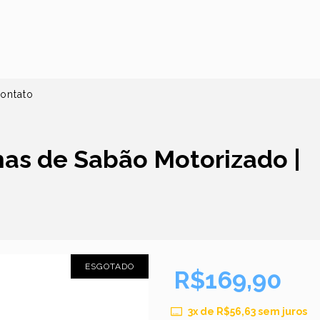
ontato
has de Sabão Motorizado |
ESGOTADO
R$169,90
3
x de
R$56,63
sem juros