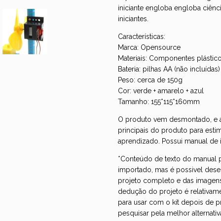
iniciante engloba engloba ciênci
iniciantes.
Características:
Marca: Opensource
Materiais: Componentes plástico
Bateria: pilhas AA (não incluídas)
Peso: cerca de 150g
Cor: verde + amarelo + azul
Tamanho: 155*115*160mm
O produto vem desmontado, e a
principais do produto para estim
aprendizado. Possui manual de i
*Conteúdo de texto do manual p
importado, mas é possivel des
projeto completo e das imagen
dedução do projeto é relativam
para usar com o kit depois de 
pesquisar pela melhor alternativ