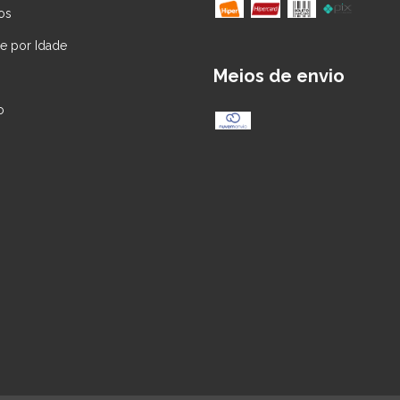
os
 por Idade
Meios de envio
o