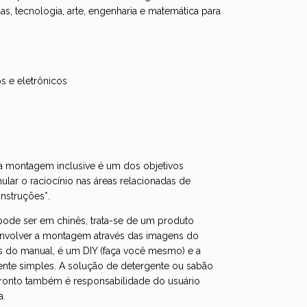
as, tecnologia, arte, engenharia e matemática para
s e eletrônicos
 montagem inclusive é um dos objetivos
ular o raciocínio nas áreas relacionadas de
nstruções*.
ode ser em chinês, trata-se de um produto
envolver a montagem através das imagens do
s do manual, é um DIY (faça você mesmo) e a
ente simples. A solução de detergente ou sabão
pronto também é responsabilidade do usuário
a.