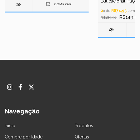
Educacional, Faça Ca
Etc
2
x de
R$74,95
sem ju
R$149,9
R$189,90
Navegação
Início
Produtos
Compre por Idade
Ofertas