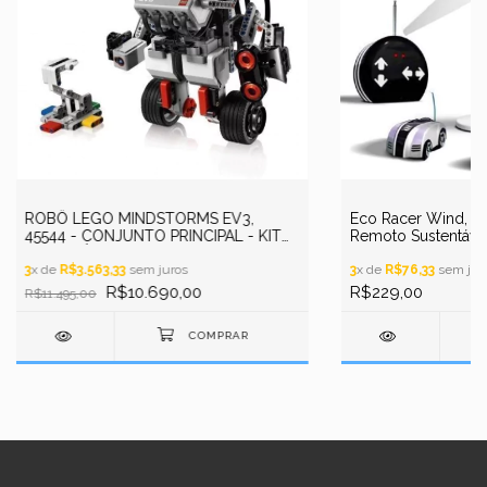
ROBÔ LEGO MINDSTORMS EV3,
Eco Racer Wind, Ca
45544 - CONJUNTO PRINCIPAL - KIT
Remoto Sustentável
DE ROBÓTICA EDUCACIONAL
Eólica
PROGRAMÁVEL - STEM
3
x de
R$3.563,33
sem juros
3
x de
R$76,33
sem jur
R$10.690,00
R$229,00
R$11.495,00