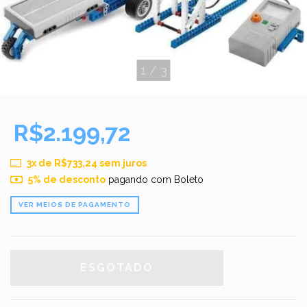
1
/
3
R$2.199,72
3
x de
R$733,24
sem juros
5% de desconto
pagando com Boleto
VER MEIOS DE PAGAMENTO