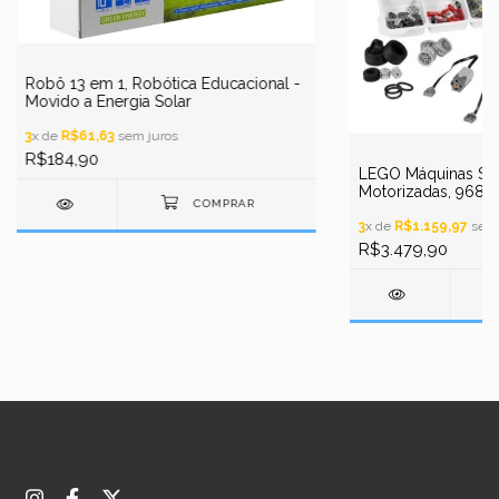
Robô 13 em 1, Robótica Educacional -
Movido a Energia Solar
3
x de
R$61,63
sem juros
R$184,90
LEGO Máquinas Si
Motorizadas, 9686 
Curricular - Conjun
3
x de
R$1.159,97
sem 
R$3.479,90