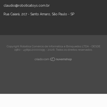
claudio@roboticatoys.com.br
Rua Caiará, 207 - Santo Amaro, São Paulo - SP
Copyright Robotica Comércio de Informática e Brinquedos LTDA - DESDE
1980 - 43691120000195 - 2026. Todos os direitos reservados.