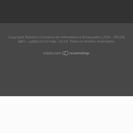
Copyright Robotica Comércio de Informática e Brinquedos LTDA - DESDE
1980 - 43691120000195 - 2026. Todos os direitos reservados.