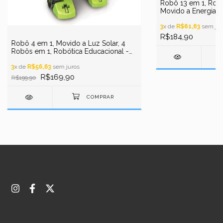
Robô 13 em 1, Robó
Movido a Energia S
3
x de
R$61,63
sem jur
R$184,90
Robô 4 em 1, Movido a Luz Solar, 4
Robôs em 1, Robótica Educacional -
T4 STEM
3
x de
R$56,63
sem juros
R$169,90
R$199,90