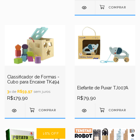
Classificador de Formas -
Cubo para Encaixe TK494
Elefante de Puxar TJ007A
3
x de
R$59,97
sem juros
R$179,90
R$79,90
16
%
OFF