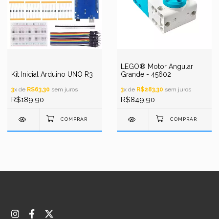
LEGO® Motor Angular
Kit Inicial Arduino UNO R3
Grande - 45602
3
x de
R$63,30
sem juros
3
x de
R$283,30
sem juros
R$189,90
R$849,90