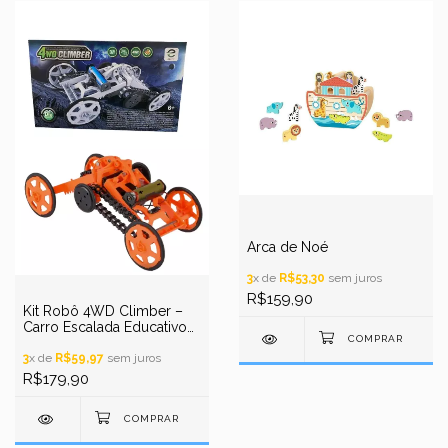
Arca de Noé
3
x de
R$53,30
sem juros
R$159,90
Kit Robô 4WD Climber –
Carro Escalada Educativo
Movido a Pilha
3
x de
R$59,97
sem juros
R$179,90