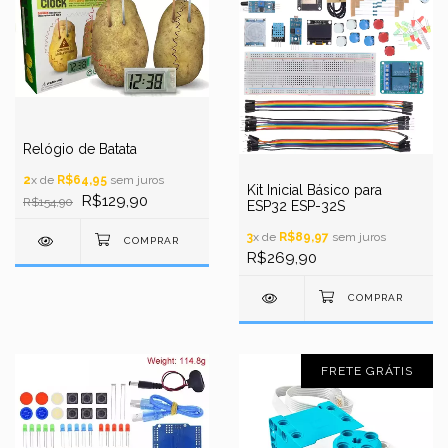
Relógio de Batata
2
x de
R$64,95
sem juros
Kit Inicial Básico para
R$129,90
R$154,90
ESP32 ESP-32S
3
x de
R$89,97
sem juros
R$269,90
FRETE GRÁTIS