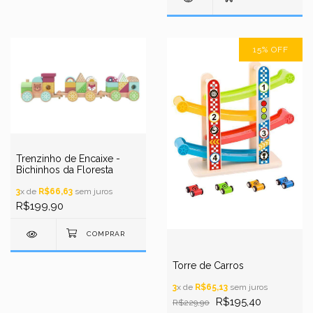
15
%
OFF
Trenzinho de Encaixe -
Bichinhos da Floresta
3
x de
R$66,63
sem juros
R$199,90
Torre de Carros
3
x de
R$65,13
sem juros
R$195,40
R$229,90