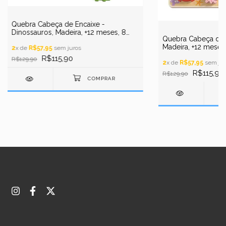
Quebra Cabeça de Encaixe -
Dinossauros, Madeira, +12 meses, 8
Quebra Cabeça de E
peças, Tooky Toys
Madeira, +12 meses
2
x de
R$57,95
sem juros
Toys
R$115,90
R$129,90
2
x de
R$57,95
sem jur
R$115,90
R$129,90