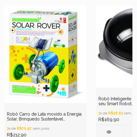
Robô Inteligente M
seu Smart Robot, B
3
x de
R$56,63
sem jur
Robô Carro de Lata movido a Energia
Solar, Brinquedo Sustentável
R$169,90
Motorizado, Solar Rover
3
x de
R$70,97
sem juros
R$212,90