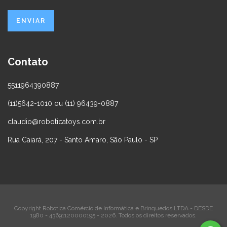
Contato
5511964390887
(11)5642-1010 ou (11) 96439-0887
claudio@roboticatoys.com.br
Rua Caiará, 207 - Santo Amaro, São Paulo - SP
Copyright Robotica Comércio de Informática e Brinquedos LTDA - DESDE
1980 - 43691120000195 - 2026. Todos os direitos reservados.